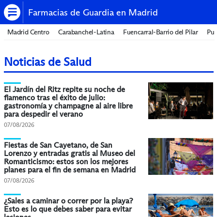
Farmacias de Guardia en Madrid
Madrid Centro
Carabanchel-Latina
Fuencarral-Barrio del Pilar
Pue
Noticias de Salud
El Jardín del Ritz repite su noche de
flamenco tras el éxito de julio:
gastronomía y champagne al aire libre
para despedir el verano
07/08/2026
Fiestas de San Cayetano, de San
Lorenzo y entradas gratis al Museo del
Romanticismo: estos son los mejores
planes para el fin de semana en Madrid
07/08/2026
¿Sales a caminar o correr por la playa?
Esto es lo que debes saber para evitar