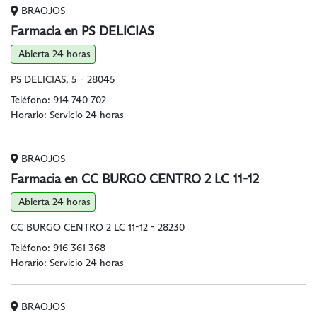
BRAOJOS
Farmacia en PS DELICIAS
Abierta 24 horas
PS DELICIAS, 5 - 28045
Teléfono:
914 740 702
Horario: Servicio 24 horas
BRAOJOS
Farmacia en CC BURGO CENTRO 2 LC 11-12
Abierta 24 horas
CC BURGO CENTRO 2 LC 11-12 - 28230
Teléfono:
916 361 368
Horario: Servicio 24 horas
BRAOJOS