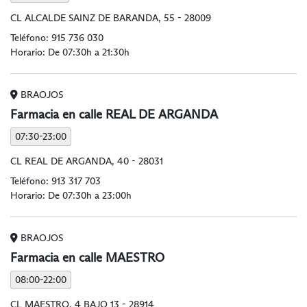
CL ALCALDE SAINZ DE BARANDA, 55 - 28009
Teléfono:
915 736 030
Horario: De 07:30h a 21:30h
BRAOJOS
Farmacia en calle REAL DE ARGANDA
07:30-23:00
CL REAL DE ARGANDA, 40 - 28031
Teléfono:
913 317 703
Horario: De 07:30h a 23:00h
BRAOJOS
Farmacia en calle MAESTRO
08:00-22:00
CL MAESTRO, 4 BAJO 13 - 28914