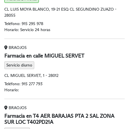
CL LUIS MOYA BLANCO, 19-21 ESQ CL SEGUNDINO ZUAZO -
28055
Teléfono:
915 295 978
Horario: Servicio 24 horas
BRAOJOS
Farmacia en calle MIGUEL SERVET
Servicio diurno
CL MIGUEL SERVET, 1 - 28012
Teléfono:
915 277 793
Horario:
BRAOJOS
Farmacia en T4 AER BARAJAS PTA 2 SAL ZONA
SUR LOC T402PD21A