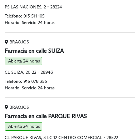
PS LAS NACIONES, 2 - 28224
Teléfono:
913 511 105
Horario: Servicio 24 horas
BRAOJOS
Farmacia en calle SUIZA
Abierta 24 horas
CL SUIZA, 20-22 - 28943
Teléfono:
916 078 355
Horario: Servicio 24 horas
BRAOJOS
Farmacia en calle PARQUE RIVAS
Abierta 24 horas
CL PARQUE RIVAS, 3 LC 12 CENTRO COMERCIAL - 28522