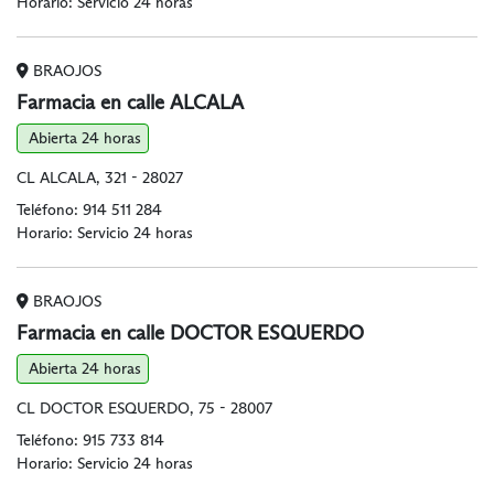
Horario: Servicio 24 horas
BRAOJOS
Farmacia en calle ALCALA
Abierta 24 horas
CL ALCALA, 321 - 28027
Teléfono:
914 511 284
Horario: Servicio 24 horas
BRAOJOS
Farmacia en calle DOCTOR ESQUERDO
Abierta 24 horas
CL DOCTOR ESQUERDO, 75 - 28007
Teléfono:
915 733 814
Horario: Servicio 24 horas