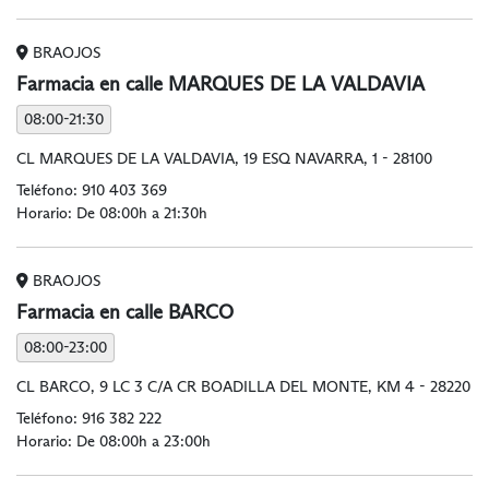
BRAOJOS
Farmacia en calle MARQUES DE LA VALDAVIA
08:00-21:30
CL MARQUES DE LA VALDAVIA, 19 ESQ NAVARRA, 1 - 28100
Teléfono:
910 403 369
Horario: De 08:00h a 21:30h
BRAOJOS
Farmacia en calle BARCO
08:00-23:00
CL BARCO, 9 LC 3 C/A CR BOADILLA DEL MONTE, KM 4 - 28220
Teléfono:
916 382 222
Horario: De 08:00h a 23:00h