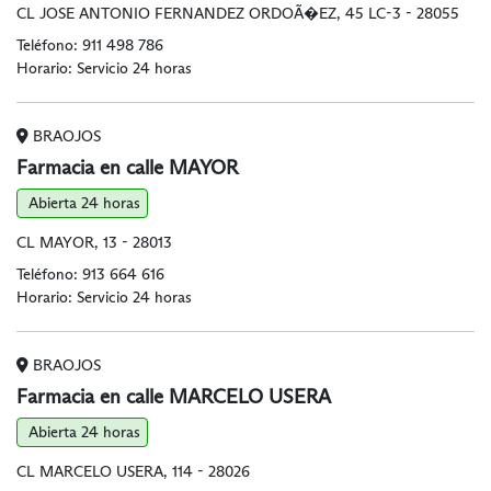
CL JOSE ANTONIO FERNANDEZ ORDOÃ�EZ, 45 LC-3 - 28055
Teléfono:
911 498 786
Horario: Servicio 24 horas
BRAOJOS
Farmacia en calle MAYOR
Abierta 24 horas
CL MAYOR, 13 - 28013
Teléfono:
913 664 616
Horario: Servicio 24 horas
BRAOJOS
Farmacia en calle MARCELO USERA
Abierta 24 horas
CL MARCELO USERA, 114 - 28026