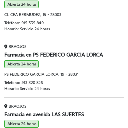
Abierta 24 horas
CL CEA BERMUDEZ, 15 - 28003
Teléfono:
915 335 849
Horario: Servicio 24 horas
BRAOJOS
Farmacia en PS FEDERICO GARCIA LORCA
Abierta 24 horas
PS FEDERICO GARCIA LORCA, 19 - 28031
Teléfono:
913 320 826
Horario: Servicio 24 horas
BRAOJOS
Farmacia en avenida LAS SUERTES
Abierta 24 horas