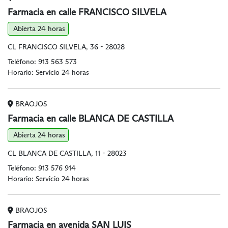
Farmacia en calle FRANCISCO SILVELA
Abierta 24 horas
CL FRANCISCO SILVELA, 36 - 28028
Teléfono:
913 563 573
Horario: Servicio 24 horas
BRAOJOS
Farmacia en calle BLANCA DE CASTILLA
Abierta 24 horas
CL BLANCA DE CASTILLA, 11 - 28023
Teléfono:
913 576 914
Horario: Servicio 24 horas
BRAOJOS
Farmacia en avenida SAN LUIS