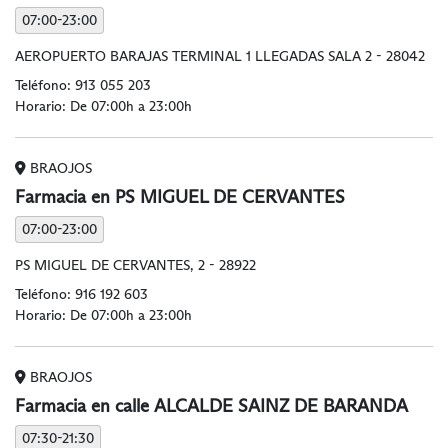
07:00-23:00
AEROPUERTO BARAJAS TERMINAL 1 LLEGADAS SALA 2 - 28042
Teléfono:
913 055 203
Horario: De 07:00h a 23:00h
BRAOJOS
Farmacia en PS MIGUEL DE CERVANTES
07:00-23:00
PS MIGUEL DE CERVANTES, 2 - 28922
Teléfono:
916 192 603
Horario: De 07:00h a 23:00h
BRAOJOS
Farmacia en calle ALCALDE SAINZ DE BARANDA
07:30-21:30