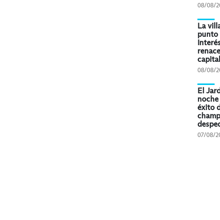
08/08/2
La vil
punto 
Interé
renace
capita
08/08/2
El Jard
noche 
éxito 
champa
desped
07/08/2