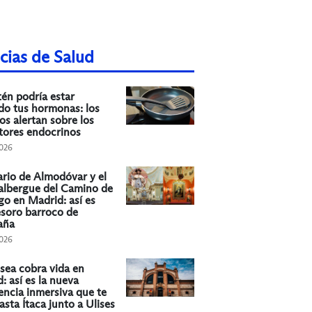
cias de Salud
tén podría estar
o tus hormonas: los
os alertan sobre los
tores endocrinos
026
rio de Almodóvar y el
albergue del Camino de
go en Madrid: así es
esoro barroco de
aña
026
sea cobra vida en
: así es la nueva
encia inmersiva que te
asta Ítaca junto a Ulises