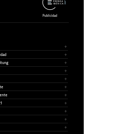
idad
itung
te
ente
21