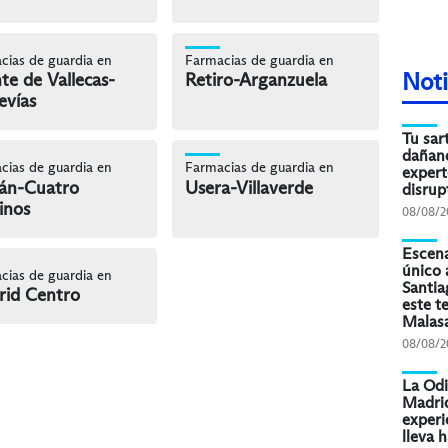
cias de guardia en
Farmacias de guardia en
Noti
te de Vallecas-
Retiro-Arganzuela
evías
Tu sar
dañand
cias de guardia en
Farmacias de guardia en
expert
án-Cuatro
Usera-Villaverde
disrup
inos
08/08/2
Escena
único 
cias de guardia en
Santia
id Centro
este t
Malas
08/08/2
La Odi
Madrid
experi
lleva h