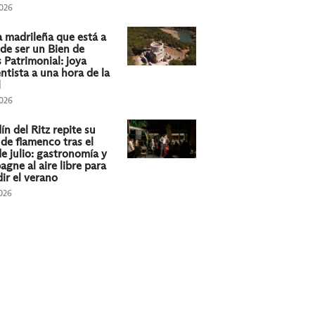
026
la madrileña que está a
de ser un Bien de
s Patrimonial: joya
ntista a una hora de la
l
026
ín del Ritz repite su
de flamenco tras el
de julio: gastronomía y
gne al aire libre para
ir el verano
026