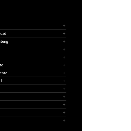
idad
itung
te
ente
21
e