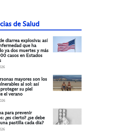
cias de Salud
de diarrea explosiva: así
enfermedad que ha
o ya dos muertes y más
000 casos en Estados
s
026
rsonas mayores son los
lnerables al sol: así
proteger su piel
e el verano
026
na para prevenir
os: ¿es cierto? ¿se debe
una pastilla cada día?
026