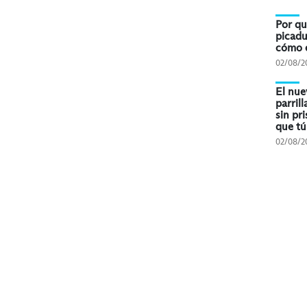
Por qu
picadu
cómo e
02/08/2
El nue
parril
sin pri
que tú
02/08/2