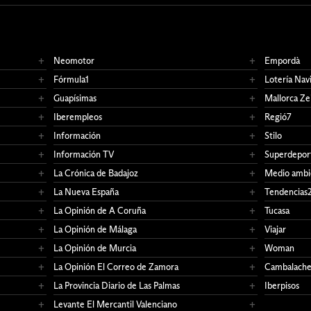
Neomotor
Empordà
Fórmula1
Lotería Nav
Guapísimas
Mallorca Ze
Iberempleos
Regió7
Información
Stilo
Información TV
Superdepor
La Crónica de Badajoz
Medio ambi
La Nueva España
Tendencias
La Opinión de A Coruña
Tucasa
La Opinión de Málaga
Viajar
La Opinión de Murcia
Woman
La Opinión El Correo de Zamora
Cambalach
La Provincia Diario de Las Palmas
Iberpisos
Levante El Mercantil Valenciano