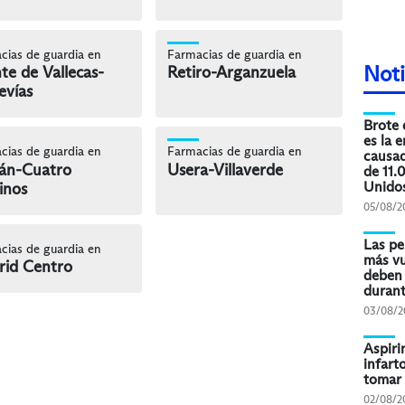
cias de guardia en
Farmacias de guardia en
Noti
te de Vallecas-
Retiro-Arganzuela
evías
Brote 
es la 
cias de guardia en
Farmacias de guardia en
causad
án-Cuatro
Usera-Villaverde
de 11.
Unido
inos
05/08/2
Las pe
cias de guardia en
más vu
id Centro
deben 
durant
03/08/2
Aspiri
infart
tomar 
02/08/2