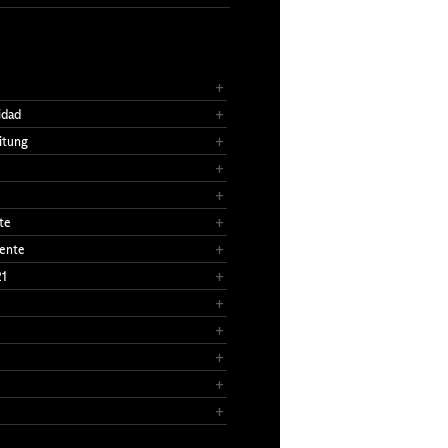
idad
itung
te
ente
21
e