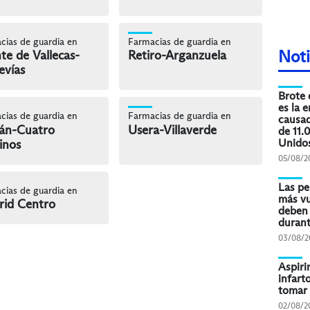
cias de guardia en
Farmacias de guardia en
Noti
te de Vallecas-
Retiro-Arganzuela
evías
Brote 
es la 
cias de guardia en
Farmacias de guardia en
causad
án-Cuatro
Usera-Villaverde
de 11.
Unido
inos
05/08/2
Las pe
cias de guardia en
más vu
id Centro
deben 
durant
03/08/2
Aspiri
infart
tomar 
02/08/2