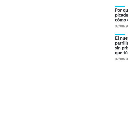
Por qu
picadu
cómo e
02/08/2
El nue
parril
sin pri
que tú
02/08/2