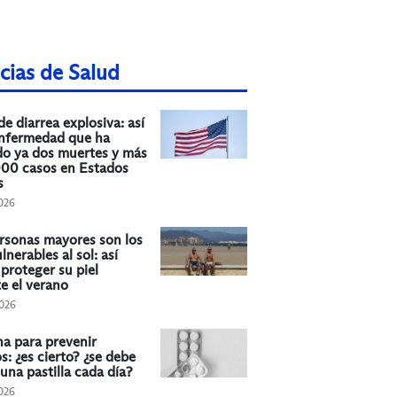
cias de Salud
de diarrea explosiva: así
enfermedad que ha
o ya dos muertes y más
000 casos en Estados
s
026
rsonas mayores son los
lnerables al sol: así
proteger su piel
e el verano
026
na para prevenir
os: ¿es cierto? ¿se debe
una pastilla cada día?
026