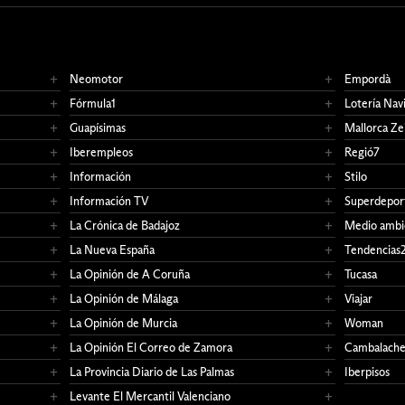
Neomotor
Empordà
Fórmula1
Lotería Nav
Guapísimas
Mallorca Ze
Iberempleos
Regió7
Información
Stilo
Información TV
Superdepor
La Crónica de Badajoz
Medio ambi
La Nueva España
Tendencias
La Opinión de A Coruña
Tucasa
La Opinión de Málaga
Viajar
La Opinión de Murcia
Woman
La Opinión El Correo de Zamora
Cambalach
La Provincia Diario de Las Palmas
Iberpisos
Levante El Mercantil Valenciano